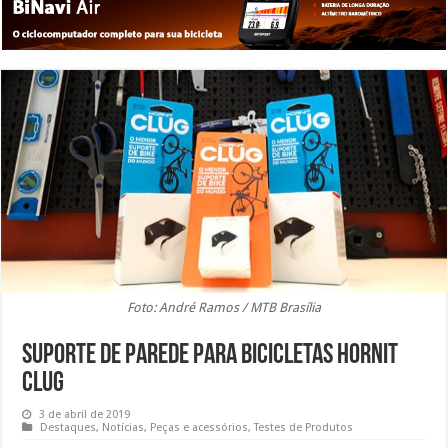
Foto: André Ramos / MTB Brasília
Suporte de parede para bicicletas Hornit
Clug
3 de abril de 2019
Destaques
,
Notícias
,
Peças e acessórios
,
Testes de Produtos