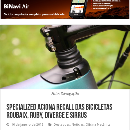
Foto: Divulgação
Specialized aciona recall das bicicletas
Roubaix, Ruby, Diverge e Sirrus
10 de janeiro de 2019
Destaques
,
Notícias
,
Oficina Mecânica