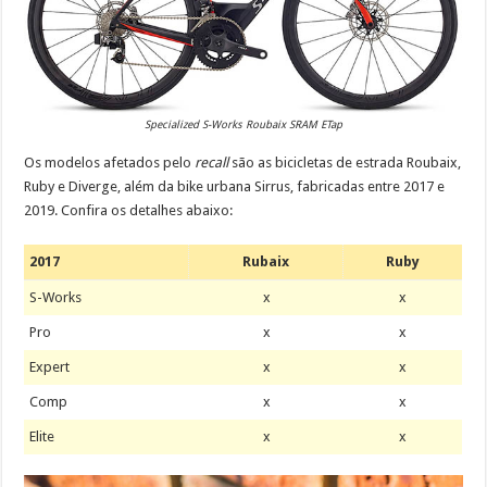
Specialized S-Works Roubaix SRAM ETap
Os modelos afetados pelo
recall
são as bicicletas de estrada Roubaix,
Ruby e Diverge, além da bike urbana Sirrus, fabricadas entre 2017 e
2019. Confira os detalhes abaixo:
2017
Rubaix
Ruby
S-Works
x
x
Pro
x
x
Expert
x
x
Comp
x
x
Elite
x
x