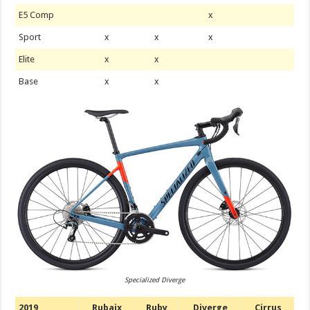
E5 Comp
x
Sport
x
x
x
Elite
x
x
Base
x
x
Specialized Diverge
2019
Rubaix
Ruby
Diverge
Cirrus