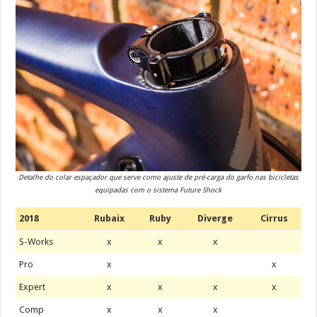
Detalhe do colar espaçador que serve como ajuste de pré-carga do garfo nas bicicletas
equipadas com o sistema Future Shock
2018
Rubaix
Ruby
Diverge
Cirrus
S-Works
x
x
x
Pro
x
x
Expert
x
x
x
x
Comp
x
x
x