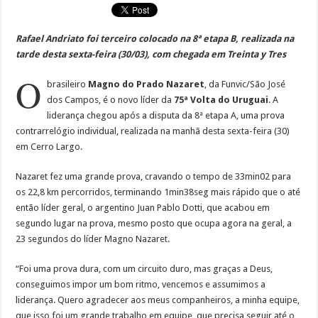
Rafael Andriato foi terceiro colocado na 8ª etapa B, realizada na
tarde desta sexta-feira (30/03), com chegada em Treinta y Tres
O
brasileiro
Magno do Prado Nazaret
, da Funvic/São José
dos Campos, é o novo líder da
75ª Volta do Uruguai
. A
liderança chegou após a disputa da 8ª etapa A, uma prova
contrarrelógio individual, realizada na manhã desta sexta-feira (30)
em Cerro Largo.
Nazaret fez uma grande prova, cravando o tempo de 33min02 para
os 22,8 km percorridos, terminando 1min38seg mais rápido que o até
então líder geral, o argentino Juan Pablo Dotti, que acabou em
segundo lugar na prova, mesmo posto que ocupa agora na geral, a
23 segundos do líder Magno Nazaret.
“Foi uma prova dura, com um circuito duro, mas graças a Deus,
conseguimos impor um bom ritmo, vencemos e assumimos a
liderança. Quero agradecer aos meus companheiros, a minha equipe,
que isso foi um grande trabalho em equipe, que precisa seguir até o