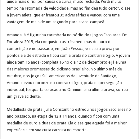
ainda mais difícil por causa da curva, muito fechada. Perdi muito
tempo na retomada de velocidade, mas no fim deu tudo certo”, disse
a jovem atleta, que enfrentou 35 adversárias e venceu com uma
vantagem de mais de um segundo para a vice-campeã.
Amanda já é figurinha carimbada no pódio dos Jogos Escolares. Em
Fortaleza 2015, ela conquistou as três medalhas de ouro da
competição e no passado, em João Pessoa, venceu a prova por
pontos e a de estrada e ficou com a prata no contrarrelógio. A jovem
ainda tem 15 anos (completa 16 no dia 12 de dezembro) e já é uma
das maiores promessas do ciclismo brasileiro. No último mês de
outubro, nos Jogos Sul-americanos da Juventude de Santiago,
Amanda levou o bronze no contrarrelógio, prata na perseguição
individual, foi quarta colocada no Omnium e na última prova, sofreu
um grave acidente.
Medalhista de prata, Julia Constantino estreou nos Jogos Escolares no
ano passado, na etapa de 12 a 14 anos, quando ficou com uma
medalha de ouro e duas de prata. Ela disse que aquela foi a melhor
experiência em sua curta carreira no esporte.