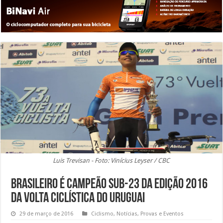
Luis Trevisan - Foto: Vinícius Leyser / CBC
Brasileiro é campeão Sub-23 da edição 2016
da Volta Ciclística do Uruguai
29 de março de 2016
Ciclismo
,
Notícias
,
Provas e Eventos