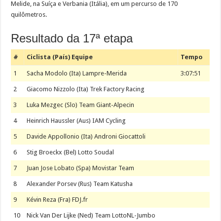
Melide, na Suíça e Verbania (Itália), em um percurso de 170
quilômetros.
Resultado da 17ª etapa
#
Ciclista (País) Equipe
Tempo
1
Sacha Modolo (Ita) Lampre-Merida
3:07:51
2
Giacomo Nizzolo (Ita) Trek Factory Racing
3
Luka Mezgec (Slo) Team Giant-Alpecin
4
Heinrich Haussler (Aus) IAM Cycling
5
Davide Appollonio (Ita) Androni Giocattoli
6
Stig Broeckx (Bel) Lotto Soudal
7
Juan Jose Lobato (Spa) Movistar Team
8
Alexander Porsev (Rus) Team Katusha
9
Kévin Reza (Fra) FDJ.fr
10
Nick Van Der Lijke (Ned) Team LottoNL-Jumbo