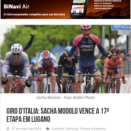
Sacha Modolo - Foto: Bettini Photo
Giro d’Italia: Sacha Modolo vence a 17ª
Etapa em Lugano
27 de maio de 2015
Ciclismo
,
Notícias
,
Provas e Eventos