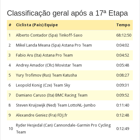
Classificação geral após a 17ª Etapa
#
Ciclista (País) Equipe
Tempo
1
Alberto Contador (Spa) Tinkoff-Saxo
68:12:50
2
Mikel Landa Meana (Spa) Astana Pro Team
0:04:02
3
Fabio Aru (Ita) Astana Pro Team
0:04:52
4
Andrey Amador (CRc) Movistar Team
0:05:48
5
Yury Trofimov (Rus) Team Katusha
0:08:27
6
Leopold Konig (Cze) Team Sky
0:09:31
7
Damiano Caruso (Ita) BMC Racing Team
0:09:52
8
Steven Kruijswijk (Ned) Team LottoNL-Jumbo
0:11:40
9
Alexandre Geniez (Fra) FDJ.fr
0:12:48
Ryder Hesjedal (Can) Cannondale-Garmin Pro Cycling
10
0:12:49
Team