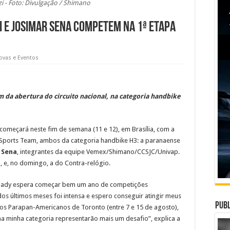
i - Foto: Divulgação / Shimano
i e Josimar Sena competem na 1ª etapa
ovas e Eventos
 da abertura do circuito nacional, na categoria handbike
omeçará neste fim de semana (11 e 12), em Brasília, com a
 Sports Team, ambos da categoria handbike H3: a paranaense
 Sena
, integrantes da equipe Vemex/Shimano/CCSJC/Univap.
, e, no domingo, a do Contra-relógio.
, Jady espera começar bem um ano de competições
dos últimos meses foi intensa e espero conseguir atingir meus
Publ
gos Parapan-Americanos de Toronto (entre 7 e 15 de agosto),
a minha categoria representarão mais um desafio”, explica a