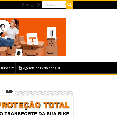
Trilhas
Agenda de Pedaladas DF
icidade