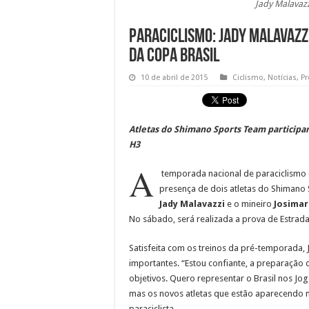
Jady Malavazz
Paraciclismo: Jady Malavazz
da Copa Brasil
10 de abril de 2015
Ciclismo
,
Notícias
,
Pr
Atletas do Shimano Sports Team participam
H3
A
temporada nacional de paraciclismo c
presença de dois atletas do Shimano
Jady Malavazzi
e o mineiro
Josimar
No sábado, será realizada a prova de Estrada
Satisfeita com os treinos da pré-temporada
importantes. “Estou confiante, a preparação 
objetivos. Quero representar o Brasil nos Jo
mas os novos atletas que estão aparecendo n
paraciclista.