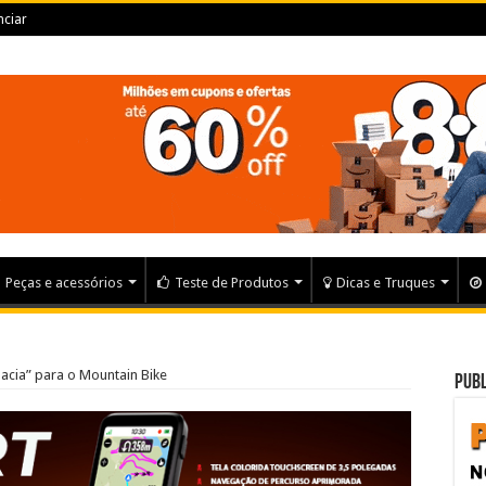
ciar
Peças e acessórios
Teste de Produtos
Dicas e Truques
cia” para o Mountain Bike
Publ