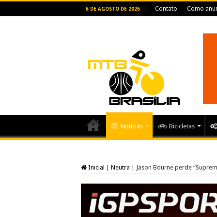
Contato
Como anun
6 DE AGOSTO DE 2026
Notícias
Bicicletas
Inicial
|
Neutra
|
Jason Bourne perde “Suprema