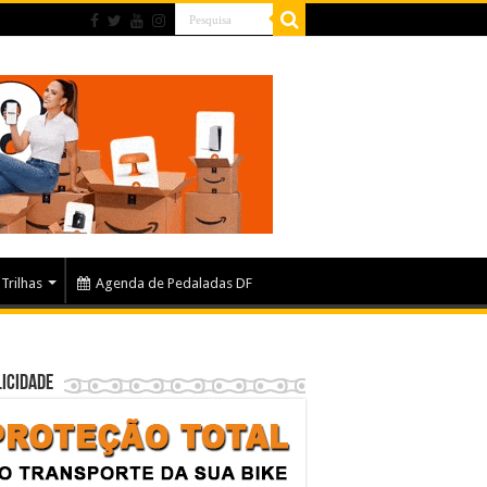
Trilhas
Agenda de Pedaladas DF
icidade