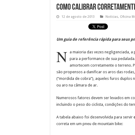
Como calibrar corretamente 
12 de agosto de 2013
Notícias
,
Oficina M
Um guia de referência rápida para seus p
N
a maioria das vezes negligenciada, a 
para a performance de sua pedalada
amortecem corretamente o terreno. 
são propensos a danificar os aros das rodas
(“mordida de cobra”), aqueles furos duplos
ou aro na câmara de ar.
Numerosos fatores devem ser levados em con
incluindo o peso do ciclista, condições do t
A tabela abaixo foi desenvolvida para servir
correta em um pneu de mountain bike: