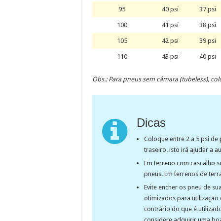
95
40 psi
37 psi
100
41 psi
38 psi
105
42 psi
39 psi
110
43 psi
40 psi
Obs.: Para pneus sem câmara (tubeless), col
Dicas
Coloque entre 2 a 5 psi de
traseiro. isto irá ajudar a 
Em terreno com cascalho so
pneus. Em terrenos de terra
Evite encher os pneu de su
otimizados para utilizaçã
contrário do que é utiliza
considere adquirir uma bo