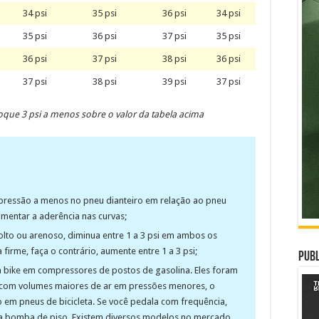
34 psi
35 psi
36 psi
34 psi
35 psi
36 psi
37 psi
35 psi
36 psi
37 psi
38 psi
36 psi
37 psi
38 psi
39 psi
37 psi
oque 3 psi a menos sobre o valor da tabela acima
 pressão a menos no pneu dianteiro em relação ao pneu
aumentar a aderência nas curvas;
lto ou arenoso, diminua entre 1 a 3 psi em ambos os
 firme, faça o contrário, aumente entre 1 a 3 psi;
Publ
a bike em compressores de postos de gasolina. Eles foram
o com volumes maiores de ar em pressões menores, o
do em pneus de bicicleta. Se você pedala com frequência,
a bomba de piso. Existem diversos modelos no mercado