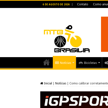
Contato
Como anun
6 DE AGOSTO DE 2026
Notícias
Bicicletas
Inicial
|
Notícias
|
Como calibrar corretamente