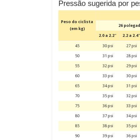
Pressão sugerida por pe
Peso do ciclista
26 polega
(em kg)
2.0 a 2.2″
2.2 a 2.4
45
30 psi
27 psi
50
31 psi
28 psi
55
32 psi
29 psi
60
33 psi
30 psi
65
34 psi
31 psi
70
35 psi
32 psi
75
36 psi
33 psi
80
37 psi
34 psi
85
38 psi
35 psi
90
39 psi
36 psi