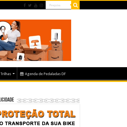
Trilhas
Agenda de Pedaladas DF
icidade