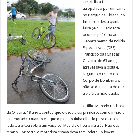
Um ciclista foi
atropelado por um carro
no Parque da Cidade, no
fim tarde desta quinta-
feira (4/4). O acidente
ocorreu próximo ao
Departamento de Polícia
Especializada (DPE).
Francisco das Chagas
Oliveira, de 63 anos,
atravessava a pista e,
segundo o relato do
Corpo de Bombeiros,
não se deu conta de que
a via é de mão dupla.
O filho Marcelo Barbosa
de Oliveira, 19 anos, contou que cruzou a via primeiro, com o irmão e
a namorada. Quando viu que o pai não tinha olhado para os dois
lados, alertou sobre um veículo. “Mas ele olhou para trás. Não deu
tempo. Por sorte, o motorista estava devagar”, relatou o jovem.