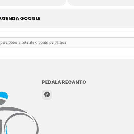
 AGENDA GOOGLE
guro (em parceria com o 27° Batalhão da PM do Recanto) []
PEDALA RECANTO