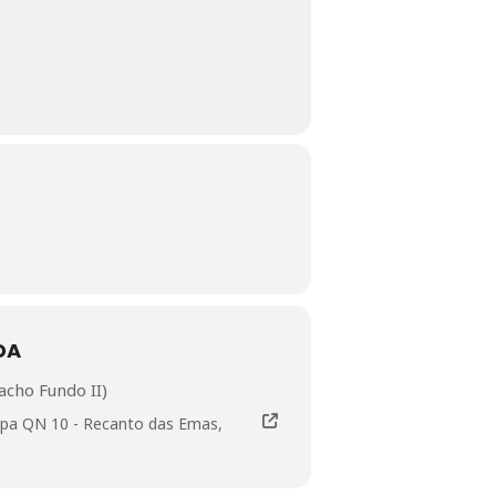
DA
acho Fundo II)
tapa QN 10 - Recanto das Emas,