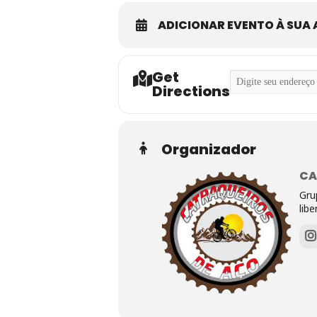
ADICIONAR EVENTO À SUA
Get
Address - Pedal Int
Directions
Organizador
CA
Gru
lib