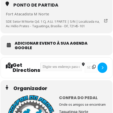
PONTO DE PARTIDA
Fort Atacadista M Norte
SDE Setor M Norte Qd. 1 Cj. A Lt. 1 PARTE | S/N | Localizada na,
Av. Hélio Prates - Taguatinga, Brasília - DF, 72145-101
ADICIONAR EVENTO À SUA AGENDA
GOOGLE
Get
Address - Pedal Iniciante []
Destination Addre
Directions
Organizador
CONFRA DO PEDAL
Onde os amigos se encontram
Taguatinga Norte