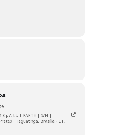
DA
te
 Cj. A Lt. 1 PARTE | S/N |
Prates - Taguatinga, Brasília - DF,